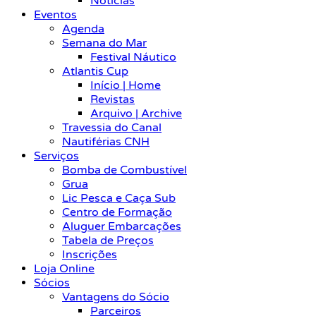
Notícias
Eventos
Agenda
Semana do Mar
Festival Náutico
Atlantis Cup
Início | Home
Revistas
Arquivo | Archive
Travessia do Canal
Nautiférias CNH
Serviços
Bomba de Combustível
Grua
Lic Pesca e Caça Sub
Centro de Formação
Aluguer Embarcações
Tabela de Preços
Inscrições
Loja Online
Sócios
Vantagens do Sócio
Parceiros