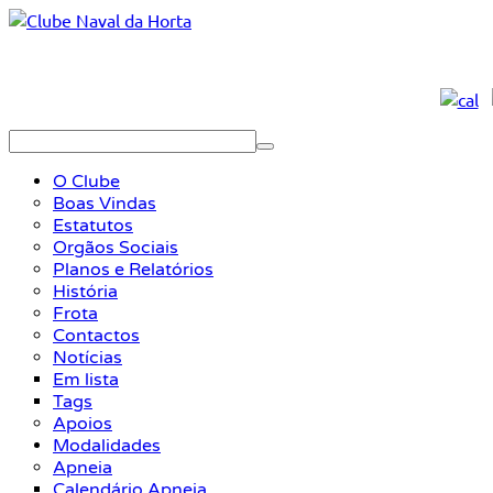
O Clube
Boas Vindas
Estatutos
Orgãos Sociais
Planos e Relatórios
História
Frota
Contactos
Notícias
Em lista
Tags
Apoios
Modalidades
Apneia
Calendário Apneia