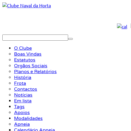
O Clube
Boas Vindas
Estatutos
Orgãos Sociais
Planos e Relatórios
História
Frota
Contactos
Notícias
Em lista
Tags
Apoios
Modalidades
Apneia
Calendário Apneia