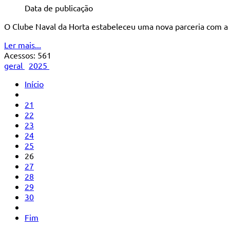
Data de publicação
O Clube Naval da Horta estabeleceu uma nova parceria com a
Ler mais...
Acessos: 561
geral
2025
Início
21
22
23
24
25
26
27
28
29
30
Fim