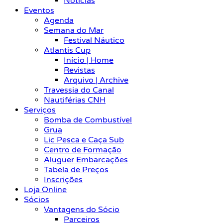
Notícias
Eventos
Agenda
Semana do Mar
Festival Náutico
Atlantis Cup
Início | Home
Revistas
Arquivo | Archive
Travessia do Canal
Nautiférias CNH
Serviços
Bomba de Combustível
Grua
Lic Pesca e Caça Sub
Centro de Formação
Aluguer Embarcações
Tabela de Preços
Inscrições
Loja Online
Sócios
Vantagens do Sócio
Parceiros