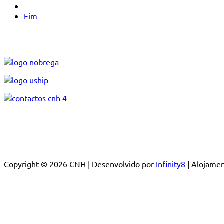
Fim
Copyright © 2026 CNH | Desenvolvido por
Infinity8
| Alojam