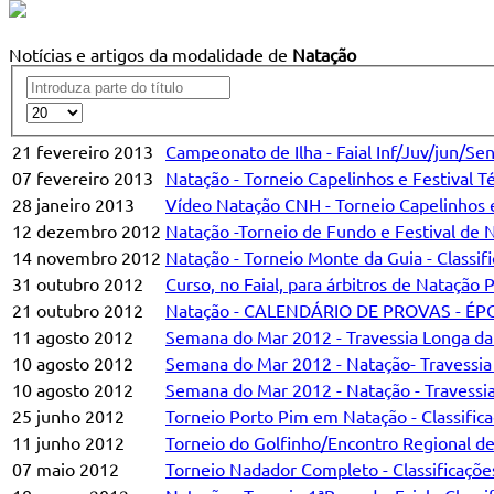
Notícias e artigos da modalidade de
Natação
21 fevereiro 2013
Campeonato de Ilha - Faial Inf/Juv/jun/Se
07 fevereiro 2013
Natação - Torneio Capelinhos e Festival Té
28 janeiro 2013
Vídeo Natação CNH - Torneio Capelinhos e
12 dezembro 2012
Natação -Torneio de Fundo e Festival de Na
14 novembro 2012
Natação - Torneio Monte da Guia - Classif
31 outubro 2012
Curso, no Faial, para árbitros de Natação 
21 outubro 2012
Natação - CALENDÁRIO DE PROVAS - ÉP
11 agosto 2012
Semana do Mar 2012 - Travessia Longa da 
10 agosto 2012
Semana do Mar 2012 - Natação- Travessia
10 agosto 2012
Semana do Mar 2012 - Natação - Travessia
25 junho 2012
Torneio Porto Pim em Natação - Classific
11 junho 2012
Torneio do Golfinho/Encontro Regional de
07 maio 2012
Torneio Nadador Completo - Classificaçõe