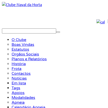
O Clube
Boas Vindas
Estatutos
Orgãos Sociais
Planos e Relatórios
História
Frota
Contactos
Notícias
Em lista
Tags
Apoios
Modalidades
Apneia
Calendário Apneia