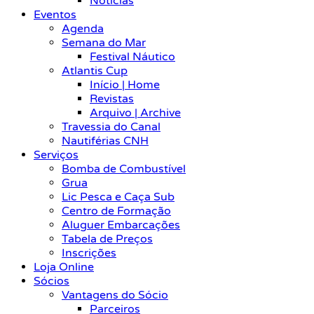
Notícias
Eventos
Agenda
Semana do Mar
Festival Náutico
Atlantis Cup
Início | Home
Revistas
Arquivo | Archive
Travessia do Canal
Nautiférias CNH
Serviços
Bomba de Combustível
Grua
Lic Pesca e Caça Sub
Centro de Formação
Aluguer Embarcações
Tabela de Preços
Inscrições
Loja Online
Sócios
Vantagens do Sócio
Parceiros