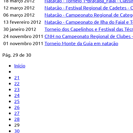
18 março 2012
Natação - Torneio 1ªBraçada_Faial - Classi
12 março 2012
Natação - Festival Regional de Cadetes - C
06 março 2012
Natação - Campeonato Regional de Categor
13 fevereiro 2012
Natação - Campeonato de Ilha do Faial e 
30 janeiro 2012
Torneio dos Capelinhos e Festival das Té
24 novembro 2011
CNH no Campeonato Regional de Clubes –
01 novembro 2011
Torneio Monte da Guia em natação
Pág. 29 de 30
Início
21
22
23
24
25
26
27
28
29
30