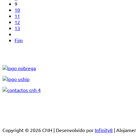
9
10
11
12
13
Fim
Copyright © 2026 CNH | Desenvolvido por
Infinity8
| Alojam