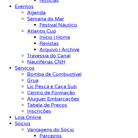
Notícias
Eventos
Agenda
Semana do Mar
Festival Náutico
Atlantis Cup
Início | Home
Revistas
Arquivo | Archive
Travessia do Canal
Nautiférias CNH
Serviços
Bomba de Combustível
Grua
Lic Pesca e Caça Sub
Centro de Formação
Aluguer Embarcações
Tabela de Preços
Inscrições
Loja Online
Sócios
Vantagens do Sócio
Parceiros