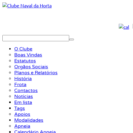
O Clube
Boas Vindas
Estatutos
Orgãos Sociais
Planos e Relatórios
História
Frota
Contactos
Notícias
Em lista
Tags
Apoios
Modalidades
Apneia
Calendário Apneia