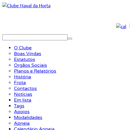
O Clube
Boas Vindas
Estatutos
Orgãos Sociais
Planos e Relatórios
História
Frota
Contactos
Notícias
Em lista
Tags
Apoios
Modalidades
Apneia
Calendário Apneia