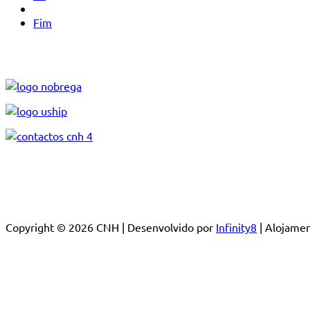
Fim
Copyright © 2026 CNH | Desenvolvido por
Infinity8
| Alojam