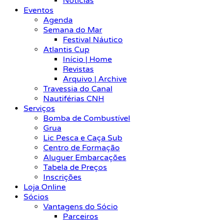
Notícias
Eventos
Agenda
Semana do Mar
Festival Náutico
Atlantis Cup
Início | Home
Revistas
Arquivo | Archive
Travessia do Canal
Nautiférias CNH
Serviços
Bomba de Combustível
Grua
Lic Pesca e Caça Sub
Centro de Formação
Aluguer Embarcações
Tabela de Preços
Inscrições
Loja Online
Sócios
Vantagens do Sócio
Parceiros