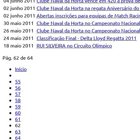
04 junho 2011
Clube Naval da Horta vence em 420 a prova d
02 junho 2011
Clube Naval da Horta na regata Aniversário d
02 junho 2011
Abertas inscrições para equipas de Match Raci
30 maio 2011
Clube Naval da Horta no Campeonato Nacional
26 maio 2011
Clube Naval da Horta no Campeonato Nacional
24 maio 2011
Classificação Final - Delta Lloyd Regatta 2011
18 maio 2011
RUI SILVEIRA no Circuito Olímpico
Pág. 62 de 64
Início
55
56
57
58
59
60
61
62
63
64