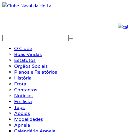
O Clube
Boas Vindas
Estatutos
Orgãos Sociais
Planos e Relatórios
História
Frota
Contactos
Notícias
Em lista
Tags
Apoios
Modalidades
Apneia
Calendário Apneia