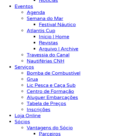
Notícias
Eventos
Agenda
Semana do Mar
Festival Náutico
Atlantis Cup
Início | Home
Revistas
Arquivo | Archive
Travessia do Canal
Nautiférias CNH
Serviços
Bomba de Combustível
Grua
Lic Pesca e Caça Sub
Centro de Formação
Aluguer Embarcações
Tabela de Preços
Inscrições
Loja Online
Sócios
Vantagens do Sócio
Parceiros