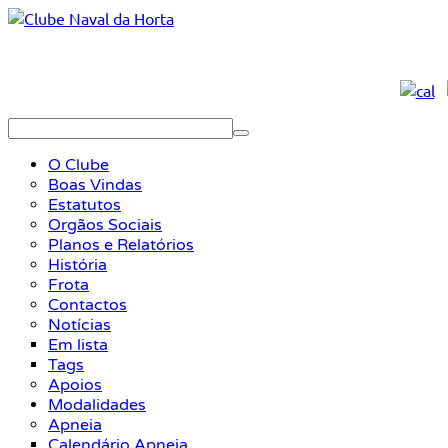
O Clube
Boas Vindas
Estatutos
Orgãos Sociais
Planos e Relatórios
História
Frota
Contactos
Notícias
Em lista
Tags
Apoios
Modalidades
Apneia
Calendário Apneia