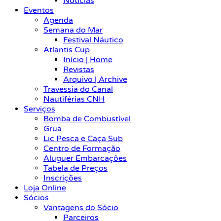
Notícias
Eventos
Agenda
Semana do Mar
Festival Náutico
Atlantis Cup
Início | Home
Revistas
Arquivo | Archive
Travessia do Canal
Nautiférias CNH
Serviços
Bomba de Combustível
Grua
Lic Pesca e Caça Sub
Centro de Formação
Aluguer Embarcações
Tabela de Preços
Inscrições
Loja Online
Sócios
Vantagens do Sócio
Parceiros