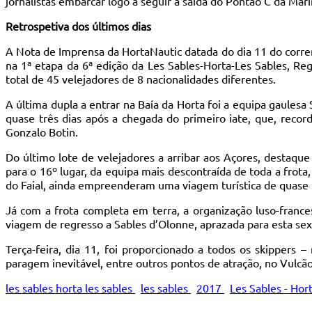
jornalistas embarcar logo a seguir à saída do Pontão C da Mari
Retrospetiva dos últimos dias
A Nota de Imprensa da HortaNautic datada do dia 11 do corre
na 1ª etapa da 6ª edição da Les Sables-Horta-Les Sables, R
total de 45 velejadores de 8 nacionalidades diferentes.
A última dupla a entrar na Baía da Horta foi a equipa gaule
quase três dias após a chegada do primeiro iate, que, record
Gonzalo Botin.
Do último lote de velejadores a arribar aos Açores, destaqu
para o 16º lugar, da equipa mais descontraída de toda a frota
do Faial, ainda empreenderam uma viagem turística de quase 90
Já com a frota completa em terra, a organização luso-france
viagem de regresso a Sables d’Olonne, aprazada para esta sext
Terça-feira, dia 11, foi proporcionado a todos os skippers –
paragem inevitável, entre outros pontos de atração, no Vulcã
les sables horta les sables
les sables
2017
Les Sables - Hor