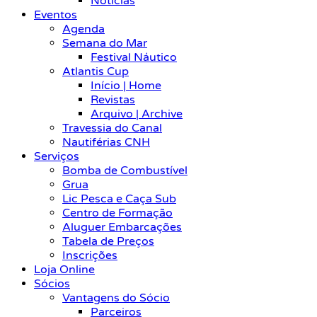
Notícias
Eventos
Agenda
Semana do Mar
Festival Náutico
Atlantis Cup
Início | Home
Revistas
Arquivo | Archive
Travessia do Canal
Nautiférias CNH
Serviços
Bomba de Combustível
Grua
Lic Pesca e Caça Sub
Centro de Formação
Aluguer Embarcações
Tabela de Preços
Inscrições
Loja Online
Sócios
Vantagens do Sócio
Parceiros