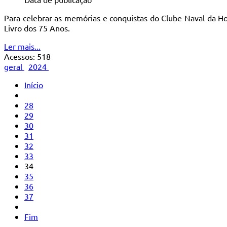
Para celebrar as memórias e conquistas do Clube Naval da Ho
Livro dos 75 Anos.
Ler mais...
Acessos: 518
geral
2024
Início
28
29
30
31
32
33
34
35
36
37
Fim