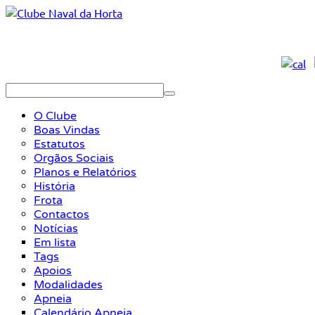
O Clube
Boas Vindas
Estatutos
Orgãos Sociais
Planos e Relatórios
História
Frota
Contactos
Notícias
Em lista
Tags
Apoios
Modalidades
Apneia
Calendário Apneia