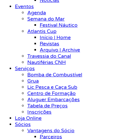
Notícias
Eventos
Agenda
Semana do Mar
Festival Náutico
Atlantis Cup
Início | Home
Revistas
Arquivo | Archive
Travessia do Canal
Nautiférias CNH
Serviços
Bomba de Combustível
Grua
Lic Pesca e Caça Sub
Centro de Formação
Aluguer Embarcações
Tabela de Preços
Inscrições
Loja Online
Sócios
Vantagens do Sócio
Parceiros