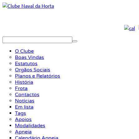
O Clube
Boas Vindas
Estatutos
Orgãos Sociais
Planos e Relatórios
História
Frota
Contactos
Notícias
Em lista
Tags
Apoios
Modalidades
Apneia
Calendário Apneia