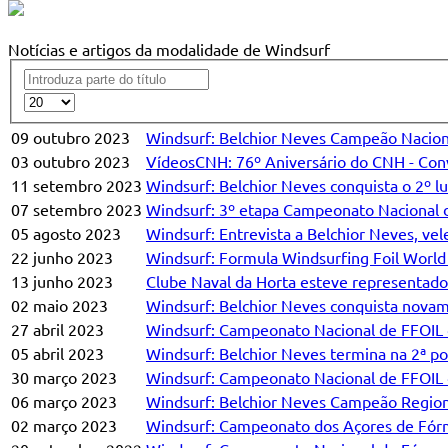
Notícias e artigos da modalidade de Windsurf
09 outubro 2023
Windsurf: Belchior Neves Campeão Nacion
03 outubro 2023
VídeosCNH: 76º Aniversário do CNH - Con
11 setembro 2023
Windsurf: Belchior Neves conquista o 2º 
07 setembro 2023
Windsurf: 3º etapa Campeonato Nacional d
05 agosto 2023
Windsurf: Entrevista a Belchior Neves, ve
22 junho 2023
Windsurf: Formula Windsurfing Foil World 
13 junho 2023
Clube Naval da Horta esteve representad
02 maio 2023
Windsurf: Belchior Neves conquista nova
27 abril 2023
Windsurf: Campeonato Nacional de FFOIL 
05 abril 2023
Windsurf: Belchior Neves termina na 2ª 
30 março 2023
Windsurf: Campeonato Nacional de FFOIL 
06 março 2023
Windsurf: Belchior Neves Campeão Region
02 março 2023
Windsurf: Campeonato dos Açores de Fórmu